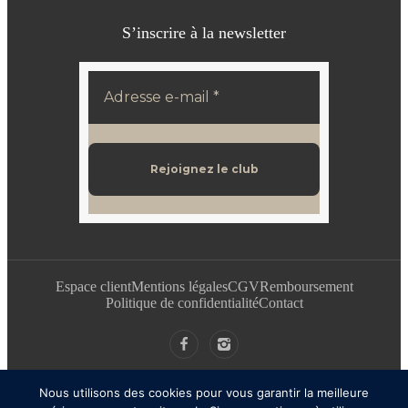
S’inscrire à la newsletter
Espace client
Mentions légales
CGV
Remboursement
Politique de confidentialité
Contact
Nous utilisons des cookies pour vous garantir la meilleure
COPYRIGHT© 2025 | Design
WebdesignStudio 🤍