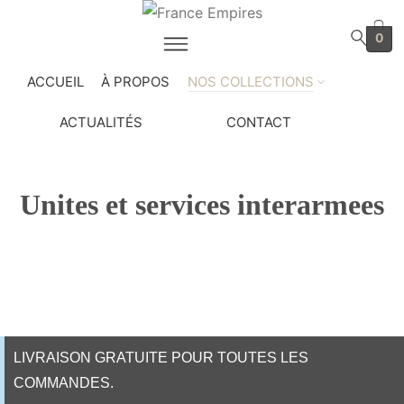
0
ACCUEIL
À PROPOS
NOS COLLECTIONS
ACTUALITÉS
CONTACT
Unites et services interarmees
Home
Shop
Insignes
Unites et services interarmees
/
/
/
LIVRAISON GRATUITE POUR TOUTES LES
COMMANDES.