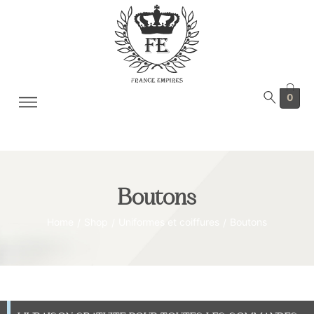
0
Boutons
Home
Shop
Uniformes et coiffures
Boutons
/
/
/