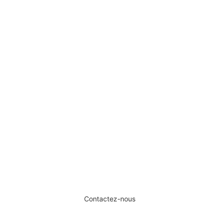
Boutons d'officier du 7e Régiment Suisse d'Infanterie de la
Garde Royale
SERVICE DE DÉPÔT-VENTE ET
D’ESTIMATION.
Contactez-nous