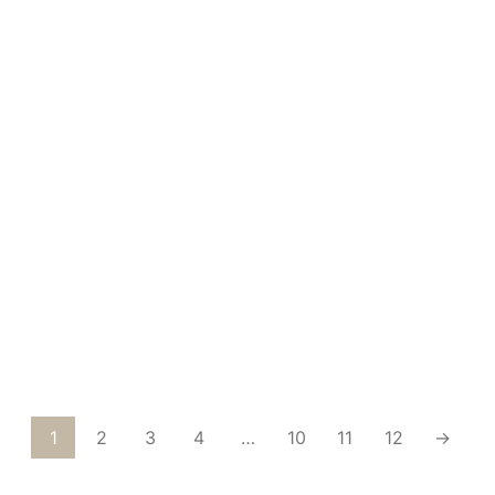
Boite de cigarettes State Express
1
2
3
4
…
10
11
12
→