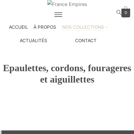
0
ACCUEIL
À PROPOS
NOS COLLECTIONS
ACTUALITÉS
CONTACT
Epaulettes, cordons, fourageres
et aiguillettes
Home
Shop
Uniformes et coiffures
/
/
/
Epaulettes, cordons, fourageres et aiguillettes