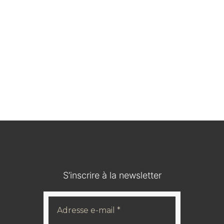
Médaillon en bois durci / IOHANN V KOENIG VON
SACHSEN
120,00
€
S’inscrire à la newsletter