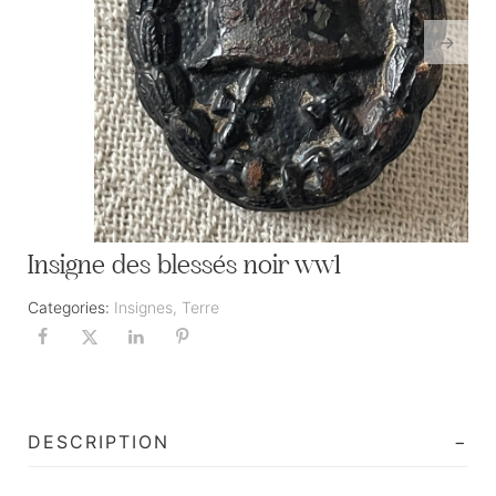
Insigne des blessés noir ww1
Categories:
Insignes
,
Terre
DESCRIPTION