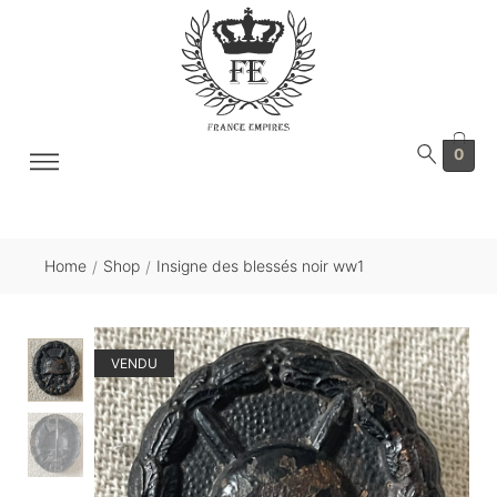
0
Home
Shop
Insigne des blessés noir ww1
/
/
VENDU