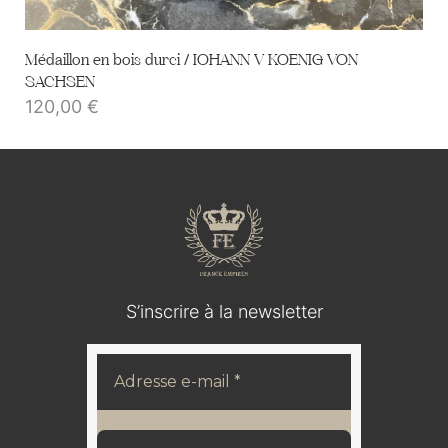
Médaillon en bois durci / IOHANN V KOENIG VON
SACHSEN
120,00
€
S’inscrire à la newsletter