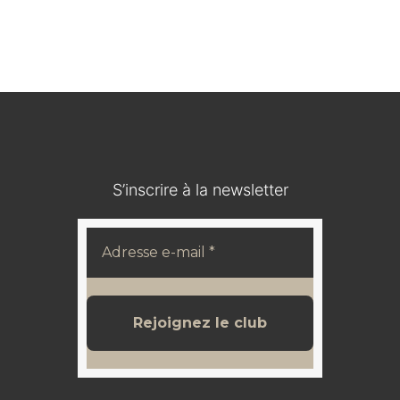
Médaillon en bois durci / IOHANN V KOENIG VON
SACHSEN
120,00
€
S’inscrire à la newsletter