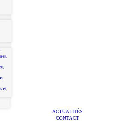
e
eres,
te,
os,
s et
ACTUALITÉS
CONTACT