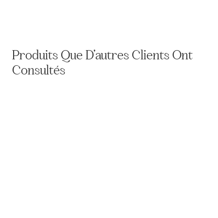
Plumet de képi d'officier de grande tenue
0,00
€
Produits Que D’autres Clients Ont
Consultés