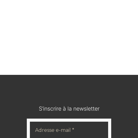
Médaillon en bois durci / IOHANN V KOENIG VON
SACHSEN
120,00
€
S’inscrire à la newsletter