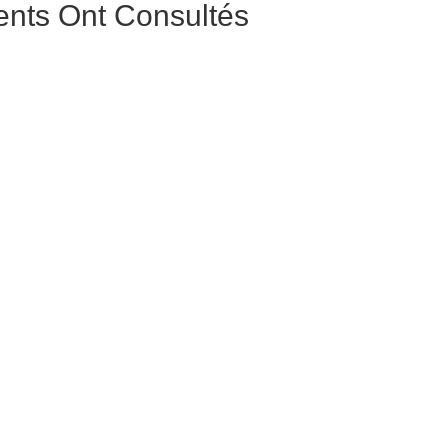
ents Ont Consultés
n en bois durci / John Bright
Russie Impériale / Aigle bicé
€
argent