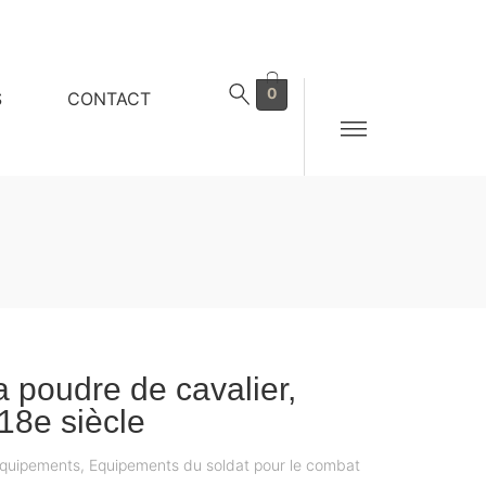
0
S
CONTACT
a poudre de cavalier,
18e siècle
quipements
,
Equipements du soldat pour le combat