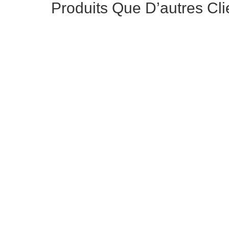
Produits Que D’autres Cli
Médaillon en bois durci / IOHANN V
Médaillo
KOENIG VON SACHSEN
80,00