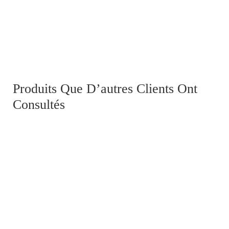
Ensemble de 29 planches uniformologiques d'après Hoffmann
300,00
€
Produits Que D’autres Clients Ont
Consultés