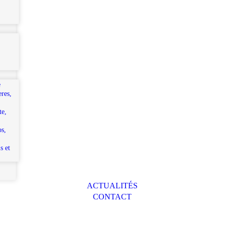
e
eres,
te,
os,
s et
ACTUALITÉS
CONTACT