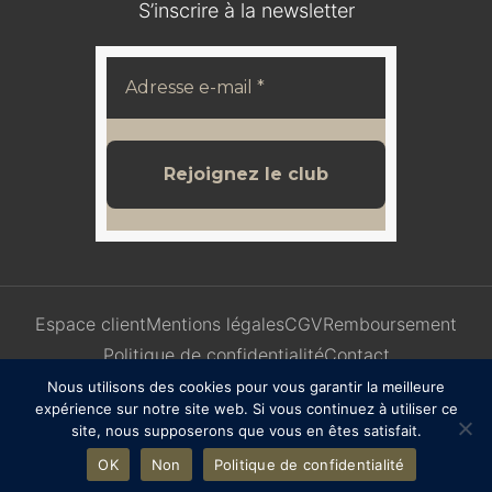
S’inscrire à la newsletter
Espace client
Mentions légales
CGV
Remboursement
Politique de confidentialité
Contact
Nous utilisons des cookies pour vous garantir la meilleure
expérience sur notre site web. Si vous continuez à utiliser ce
site, nous supposerons que vous en êtes satisfait.
OK
Non
Politique de confidentialité
COPYRIGHT© 2025 | Design
WebdesignStudio 🤍