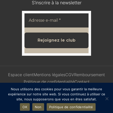
S’inscrire à la newsletter
Espace client
Mentions légales
CGV
Remboursement
Politique de confidentialité
Contact
Nous utilisons des cookies pour vous garantir la meilleure
expérience sur notre site web. Si vous continuez à utiliser ce
site, nous supposerons que vous en êtes satisfait.
OK
Non
Politique de confidentialité
COPYRIGHT© 2025 | Design
WebdesignStudio 🤍