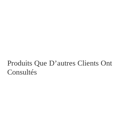
Plaque de shako de l'Ecole d’application du génie et de
l’artillerie de Metz
0,00
€
Produits Que D’autres Clients Ont
Consultés