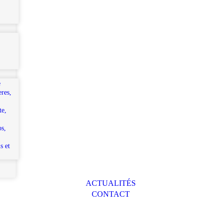
e
eres,
te,
os,
s et
ACTUALITÉS
CONTACT