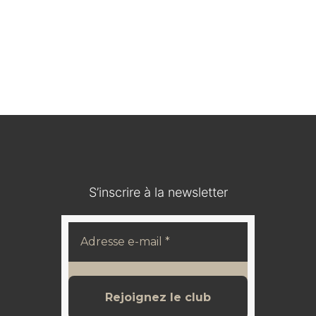
Médaillon en bois durci / IOHANN V KOENIG VON
SACHSEN
120,00
€
S’inscrire à la newsletter