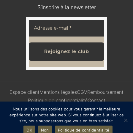
S’inscrire à la newsletter
Espace client
Mentions légales
CGV
Remboursement
Politique de confidentialité
Contact
Nous utilisons des cookies pour vous garantir la meilleure
expérience sur notre site web. Si vous continuez à utiliser ce
site, nous supposerons que vous en êtes satisfait.
OK
Non
Politique de confidentialité
COPYRIGHT© 2025 | Design
WebdesignStudio 🤍