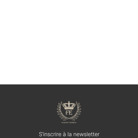
Médaillon en bois durci / IOHANN V KOENIG VON
SACHSEN
120,00
€
S’inscrire à la newsletter