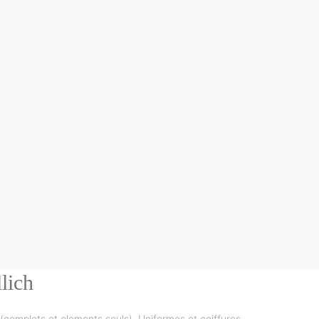
lich
(complets et elements seuls)
,
Uniformes et coiffures