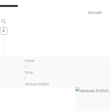
VENDU
Accueil
0
Home
/
Shop
/
Vareuse Drillich