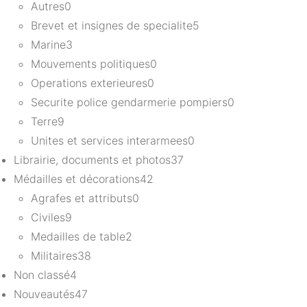
Autres
0
Brevet et insignes de specialite
5
Marine
3
Mouvements politiques
0
Operations exterieures
0
Securite police gendarmerie pompiers
0
Terre
9
Unites et services interarmees
0
Librairie, documents et photos
37
Médailles et décorations
42
Agrafes et attributs
0
Civiles
9
Medailles de table
2
Militaires
38
Non classé
4
Nouveautés
47