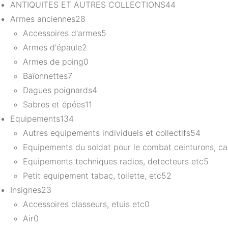
ANTIQUITES ET AUTRES COLLECTIONS
44
Armes anciennes
28
Accessoires d'armes
5
Armes d'épaule
2
Armes de poing
0
Baïonnettes
7
Dagues poignards
4
Sabres et épées
11
Equipements
134
Autres equipements individuels et collectifs
54
Equipements du soldat pour le combat ceinturons, ca
Equipements techniques radios, detecteurs etc
5
Petit equipement tabac, toilette, etc
52
Insignes
23
Accessoires classeurs, etuis etc
0
Air
0