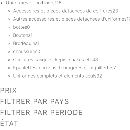
Uniformes et coiffures
116
Accessoires et pieces detachees de coiffures
23
Autres accessoires et pieces detachees d'uniformes
1
bottes
0
Boutons
1
Brodequins
1
chaussures
0
Coiffures casques, kepis, shakos etc
43
Epaulettes, cordons, fourageres et aiguillettes
7
Uniformes complets et elements seuls
32
PRIX
FILTRER PAR PAYS
FILTRER PAR PERIODE
ÉTAT