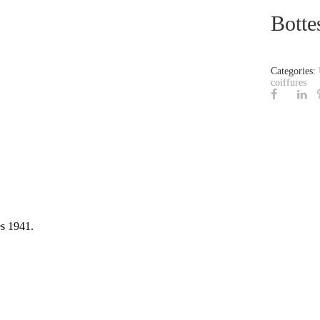
Botte
Categories:
coiffures
es 1941.