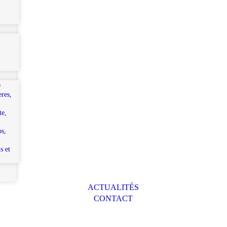
e
eres,
te,
os,
s et
ACTUALITÉS
CONTACT