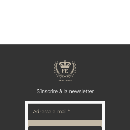
Médaillon en bois durci / IOHANN V KOENIG VON
SACHSEN
120,00
€
S’inscrire à la newsletter