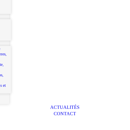
e
eres,
te,
os,
s et
ACTUALITÉS
CONTACT