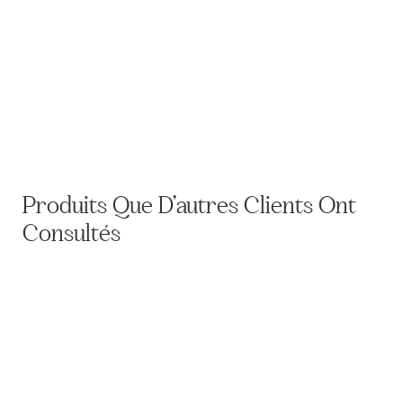
Plaque de shako de l'Ecole d’application du génie et de
l’artillerie de Metz
0,00
€
Produits Que D’autres Clients Ont
Consultés