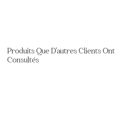
Photo de Paul PAU, Général de Division en 1918
45,00
€
Produits Que D’autres Clients Ont
Consultés