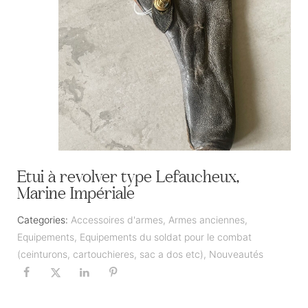
Etui à revolver type Lefaucheux,
Marine Impériale
Categories:
Accessoires d'armes
,
Armes anciennes
,
Equipements
,
Equipements du soldat pour le combat
(ceinturons, cartouchieres, sac a dos etc)
,
Nouveautés