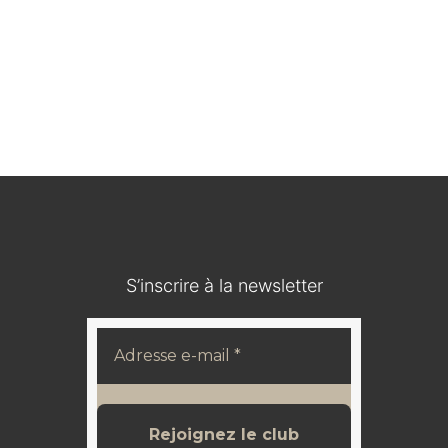
Médaillon en bois durci / IOHANN V KOENIG VON
SACHSEN
120,00
€
S’inscrire à la newsletter