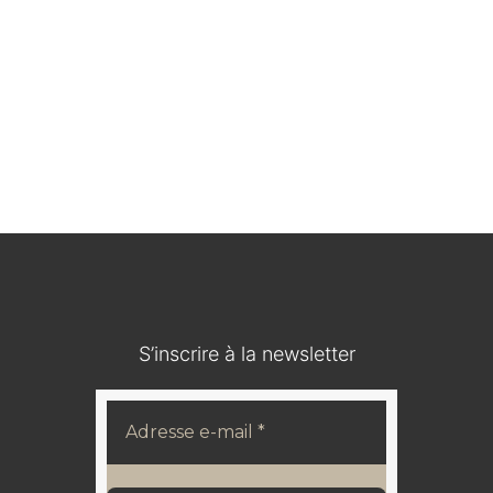
Officier de chasseur à cheval vers 1840/50 Algérie
320,00
€
S’inscrire à la newsletter