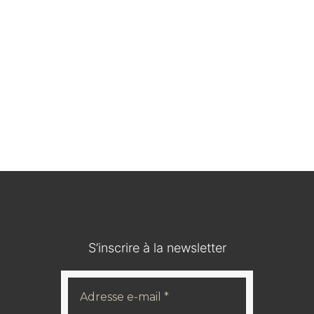
Médaillon en bois durci / IOHANN V KOENIG VON
SACHSEN
120,00
€
S’inscrire à la newsletter