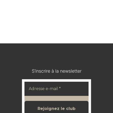
Médaillon en bois durci / IOHANN V KOENIG VON
SACHSEN
120,00
€
S’inscrire à la newsletter