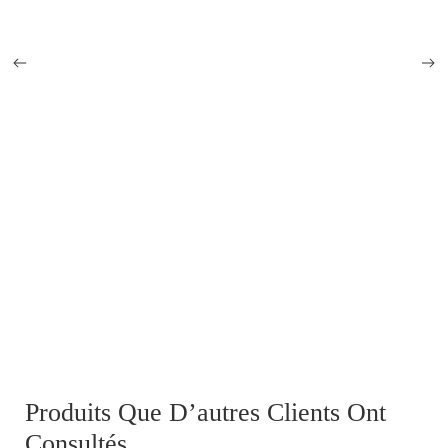
Porte-cartes allemand Meldekartentasche M35
Produits Que D’autres Clients Ont
Consultés