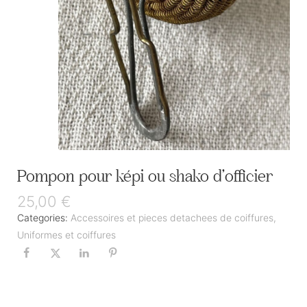
Pompon pour képi ou shako d’officier
25,00
€
Categories:
Accessoires et pieces detachees de coiffures
,
Uniformes et coiffures