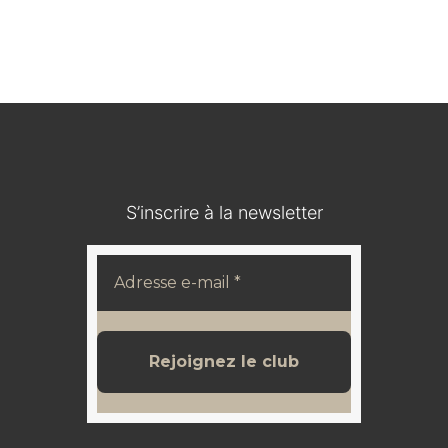
Médaillon en bois durci / IOHANN V KOENIG VON
SACHSEN
120,00
€
S’inscrire à la newsletter