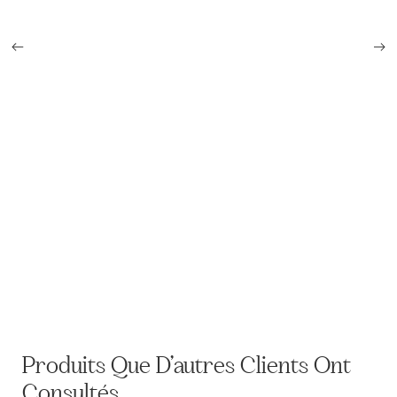
Cordon raquettes, épaulettes et crin d'artillerie
Produits Que D’autres Clients Ont
Consultés