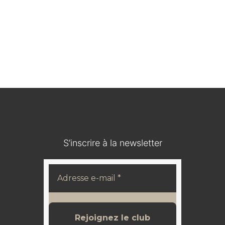
Médaillon en bois durci / IOHANN V KOENIG VON
SACHSEN
120,00
€
S’inscrire à la newsletter