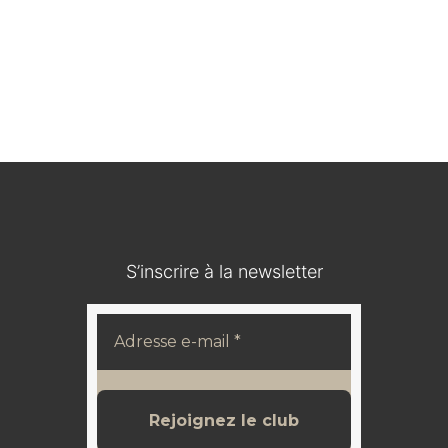
Médaillon en bois durci / IOHANN V KOENIG VON
SACHSEN
120,00
€
S’inscrire à la newsletter