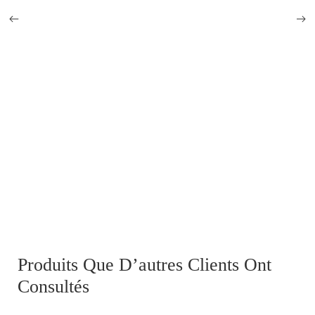
Plumet de képi d'officier de grande tenue
0,00
€
Produits Que D’autres Clients Ont
Consultés