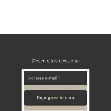
Médaillon en bois durci / IOHANN V KOENIG VON
SACHSEN
120,00
€
S’inscrire à la newsletter