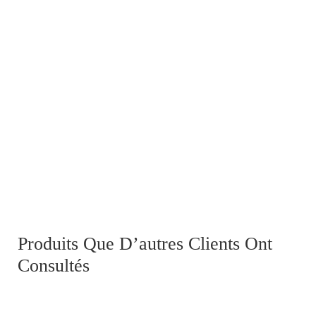
Plaque de shako de l'Ecole d’application du génie et de
l’artillerie de Metz
0,00
€
Produits Que D’autres Clients Ont
Consultés