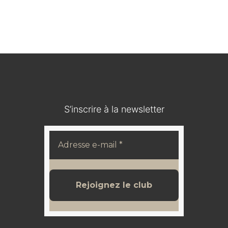
Médaillon en bois durci / IOHANN V KOENIG VON
SACHSEN
120,00
€
S’inscrire à la newsletter