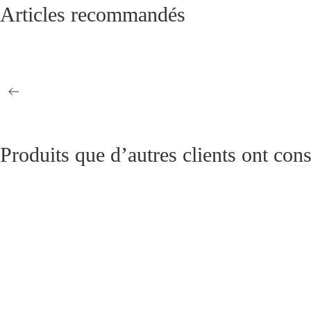
Articles recommandés
Casque Adrian Bleu Horizon modèle 1915
Pompon pour képi
25,00
€
Brodequins australiens ww2
Bottes d’officier
Produits que d’autres clients ont cons
Médaillon en bois durci / IOHANN V KOENIG
Médaillon en bois
VON SACHSEN
80,00
€
120,00
€
Instruction Spéciale pour la levée des classes des
Shako modèle 184
années 1792, ... , 1798
Militaire
150,00
€